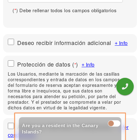
(
*
) Debe rellenar todos los campos obligatorios
Deseo recibir información adicional
+ Info
Protección de datos
(
)
*
+ Info
Los Usuarios, mediante la marcación de las casillas
correspondientes y entrada de datos en los campos
del formulario de reserva aceptan expresamente y de
forma libre e inequívoca, que sus datos son
necesarios para atender su petición, por parte del
prestador. Y el prestador se compromete a velar por
dichos datos en virtud de la legalidad vigente.
Acepto los Términos y Condiciones
Are you a resident in the Canary
(
)
*
Ver
Islands?
condiciones